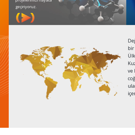
geçiriyoruz.
Değ
bir
Ülk
Kuz
ve 
coğ
ula
içe