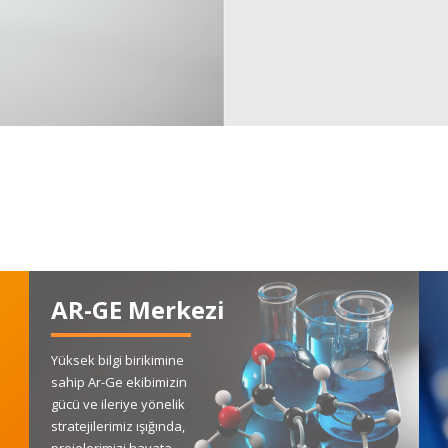
AR-GE Merkezi
Yüksek bilgi birikimine
sahip Ar-Ge ekibimizin
gücü ve ileriye yönelik
stratejilerimiz ışığında,
projelerimizi hayata