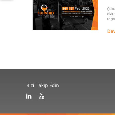
Çuku
olar
reçin
De
Bizi Takip Edin