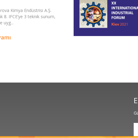
rova Kimya Endüstrisi A.Ş.
ak 8. IFCE’ye 3 teknik sunum,
e uyg...
vamı
E
Gü