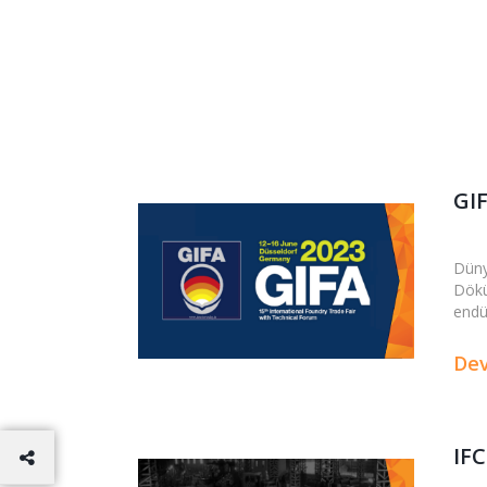
GI
Düny
Dökü
endüs
De
IFC